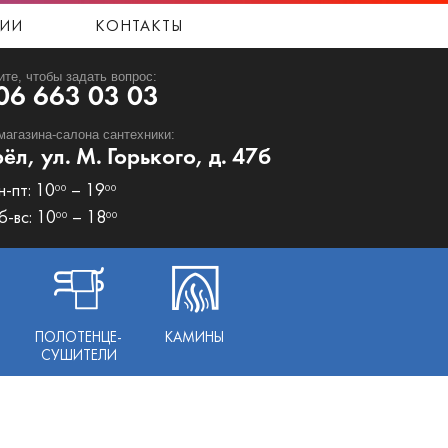
ИИ
КОНТАКТЫ
ите, чтобы задать вопрос:
06 663 03 03
магазина-салона сантехники:
рёл, ул. М. Горького, д. 47б
н-пт: 10
– 19
00
00
б-вс: 10
– 18
00
00
ПОЛОТЕНЦЕ-
КАМИНЫ
СУШИТЕЛИ