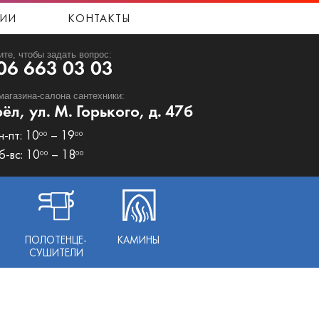
ИИ
КОНТАКТЫ
ите, чтобы задать вопрос:
06 663 03 03
магазина-салона сантехники:
рёл, ул. М. Горького, д. 47б
н-пт: 10
– 19
00
00
б-вс: 10
– 18
00
00
ПОЛОТЕНЦЕ-
КАМИНЫ
СУШИТЕЛИ