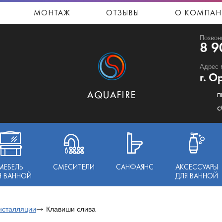
МОНТАЖ
ОТЗЫВЫ
О КОМПАН
Позвон
8 9
Адрес 
г. О
п
с
МЕБЕЛЬ
СМЕСИТЕЛИ
САНФАЯНС
АКСЕССУАРЫ
Я ВАННОЙ
ДЛЯ ВАННОЙ
нсталляции
Клавиши слива