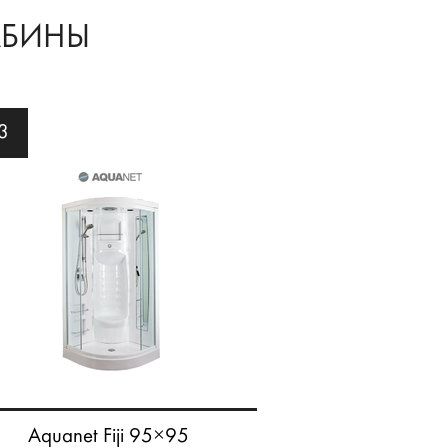
АБИНЫ
3
Aquanet Fiji 95×95