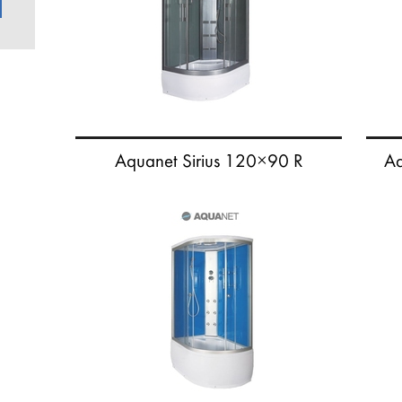
Aquanet Sirius 120×90 R
A