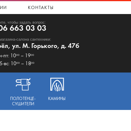
ИИ
КОНТАКТЫ
ите, чтобы задать вопрос:
06 663 03 03
магазина-салона сантехники:
рёл, ул. М. Горького, д. 47б
н-пт: 10
– 19
00
00
б-вс: 10
– 18
00
00
ПОЛОТЕНЦЕ-
КАМИНЫ
СУШИТЕЛИ