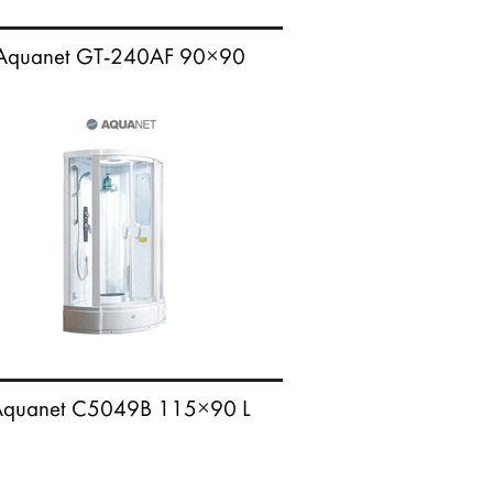
Aquanet GT-240AF 90×90
quanet C5049B 115×90 L