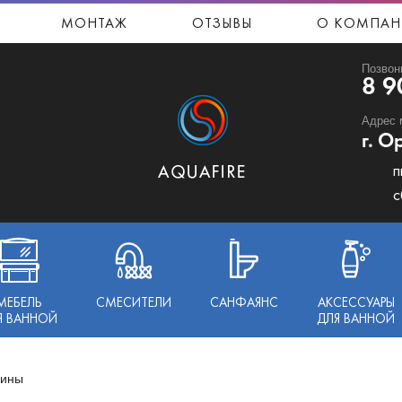
МОНТАЖ
ОТЗЫВЫ
О КОМПАН
Позвон
8 9
Адрес 
г. О
п
с
МЕБЕЛЬ
СМЕСИТЕЛИ
САНФАЯНС
АКСЕССУАРЫ
Я ВАННОЙ
ДЛЯ ВАННОЙ
бины