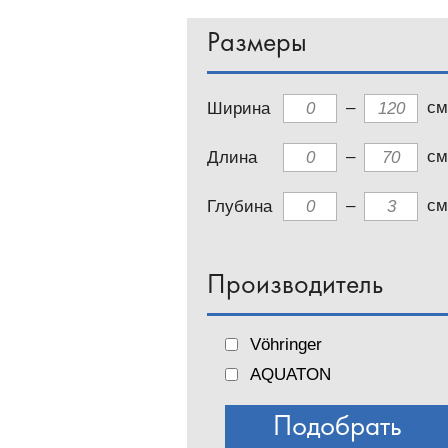
Размеры
–
см
Ширина
–
см
Длина
–
см
Глубина
Производитель
Vöhringer
AQUATON