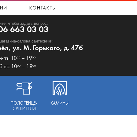
ИИ
КОНТАКТЫ
ите, чтобы задать вопрос:
06 663 03 03
магазина-салона сантехники:
рёл, ул. М. Горького, д. 47б
н-пт: 10
– 19
00
00
б-вс: 10
– 18
00
00
ПОЛОТЕНЦЕ-
КАМИНЫ
СУШИТЕЛИ