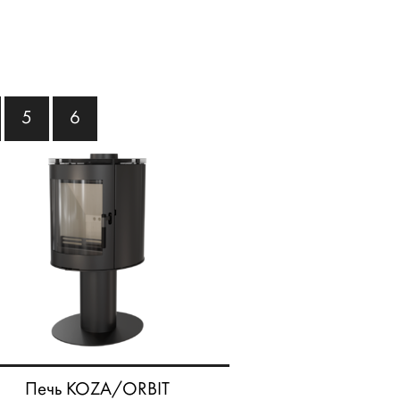
5
6
Печь KOZA/ORBIT