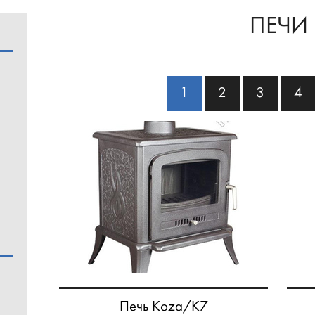
ПЕЧИ
1
2
3
4
Печь Koza/K7