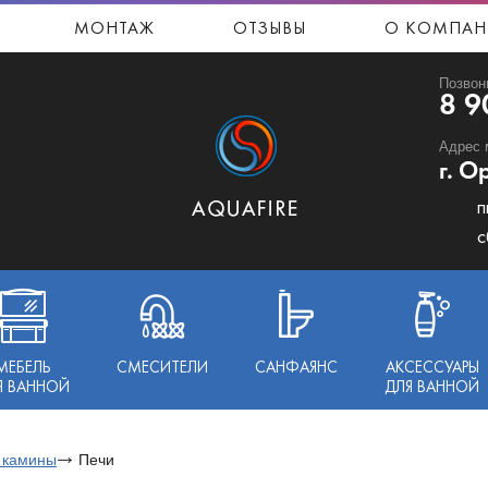
МОНТАЖ
ОТЗЫВЫ
О КОМПАН
Позвон
8 9
Адрес 
г. О
п
с
МЕБЕЛЬ
СМЕСИТЕЛИ
САНФАЯНС
АКСЕССУАРЫ
Я ВАННОЙ
ДЛЯ ВАННОЙ
 камины
Печи