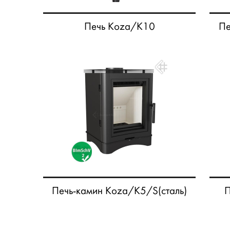
Печь Koza/K10
Пе
Печь-камин Koza/K5/S(сталь)
П