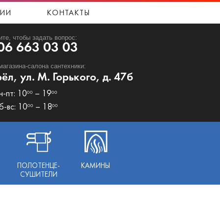
ИИ
КОНТАКТЫ
ите, чтобы задать вопрос:
06 663 03 03
магазина-салона сантехники:
рёл, ул. М. Горького, д. 47б
н-пт: 10
– 19
00
00
б-вс: 10
– 18
00
00
ПОЛОТЕНЦЕ-
КАМИНЫ
СУШИТЕЛИ